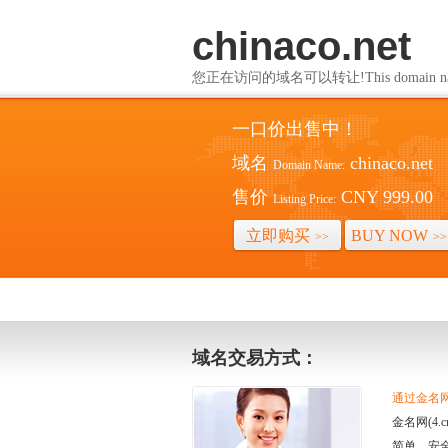
chinaco.net
您正在访问的域名可以转让!This domain name i
一口价出售中！
域名
chinaco.net
Domain Name:
售价
CNY 999.00
Listing Price:
立即购买
BUY NOW
>>
>>
域名交易方式：
通过金名网(
金名网(4
简单、安