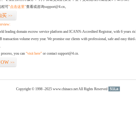
流程可
“点击这里”
查看或咨询support@4.cn。
购买
>>
erview:
orld leading domain escrow service platform and ICANN-Accredited Registrar, with 6 years ri
 transaction volume every year. We promise our clients with professional, safe and easy third-
.
d process, you can
“visit here”
or contact support@4.cn.
NOW
>>
Copyright © 1998 -2025 www.chinaco.net All Rights Reserved
51La