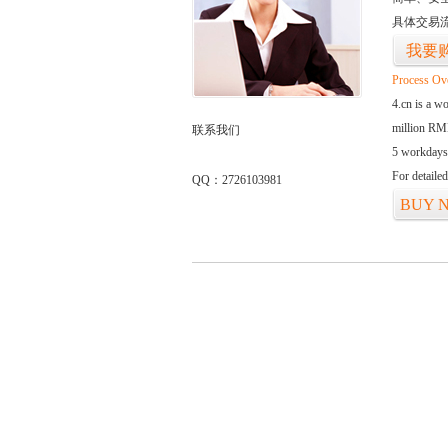
具体交易
我要
Process Ov
4.cn is a w
million RMB
联系我们
5 workdays
For detaile
QQ：2726103981
BUY 